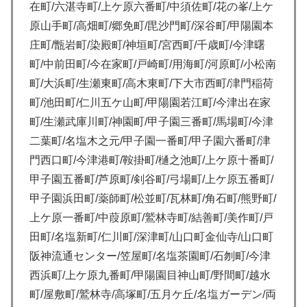
在町/六湛寺町/上ケ原六番町/中須佐町/花の峯/上ケ
原山手町/高畑町/郷免町/毘沙門町/深谷町/甲陽園本
庄町/甑岩町/染殿町/神垣町/宮西町/千歳町/今津曙
町/中前田町/今在家町/戸崎町/用海町/河原町/小松南
町/大浜町/生瀬東町/高木東町/下大市西町/津門稲荷
町/池田町/仁川五ケ山町/甲陽園若江町/今津出在家
町/生瀬武庫川町/神園町/甲子園三番町/馬場町/今津
二葉町/名塩木之元/甲子園一番町/甲子園六番町/津
門西口町/今津港町/鞍掛町/樋之池町/上ケ原十番町/
甲子園五番町/芦原町/剣谷町/弓場町/上ケ原五番町/
甲子園浜田町/薬師町/松並町/瓦林町/角石町/熊野町/
上ケ原一番町/中葭原町/鷲林寺町/結善町/美作町/戸
田町/名塩新町/仁川町/深津町/山口町金仙寺/山口町
阪神流通センター/笠屋町/名塩茶園町/石刎町/今津
西浜町/上ケ原九番町/甲陽園目神山町/野間町/越水
町/屋敷町/鷲林寺/高塚町/五月ケ丘/名塩ガーデン/両