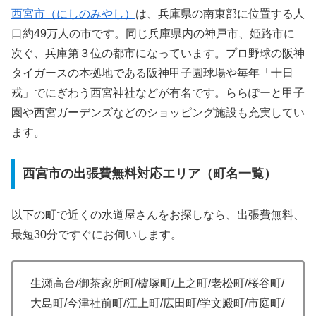
西宮市（にしのみやし）
は、兵庫県の南東部に位置する人
口約49万人の市です。同じ兵庫県内の神戸市、姫路市に
次ぐ、兵庫第３位の都市になっています。プロ野球の阪神
タイガースの本拠地である阪神甲子園球場や毎年「十日
戎」でにぎわう西宮神社などが有名です。ららぽーと甲子
園や西宮ガーデンズなどのショッピング施設も充実してい
ます。
西宮市の出張費無料対応エリア（町名一覧）
以下の町で近くの水道屋さんをお探しなら、出張費無料、
最短30分ですぐにお伺いします。
生瀬高台/御茶家所町/櫨塚町/上之町/老松町/桜谷町/
大島町/今津社前町/江上町/広田町/学文殿町/市庭町/