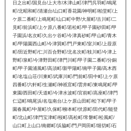
日之出町/国見台/上大市/木津山町/津門呉羽町/鳴尾
町/北昭和町/清瀬台/山口町香花園/神明町/柏堂町/上
ケ原二番町/上鳴尾町/山口町中野/大屋町/古川町/二
見町/前浜町/上ケ原八番町/若松町/甲子園砂田町/甲
子園浜/名次町/久出ケ谷町/今津真砂町/甲山町/青木
町/甲陽園西山町/今津巽町/門戸東町/室川町/上葭原
町/田近野町/仁川百合野町/北名次町/枝川町/今津上
野町/泉町/今津野田町/津門川町/甲子園二番町/分銅
町/甲子園浦風町/高須町/新甲陽町/南甲子園/高木西
町/名塩山荘/川東町/武庫川町/門前町/田中町/上ケ原
四番町/六軒町/生瀬町/神祇官町/雲井町/東鳴尾町/甲
東園/西田町/天道町/今津水波町/宮前町/高座町/津門
仁辺町/鳴尾浜/名塩南台/上ケ原山田町/松下町/甲子
園春風町/中屋町/久保町/柳本町/伏原町/田代町/能登
町/北山町/津門宝津町/桜町/高松町/常磐町/松風町/
山口町上山口/南郷町/浜脇町/門戸岡田町/堀切町/石