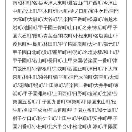
南昭和町/名塩/今津大東町/愛宕山/門戸西町/今津山
中町/段上町/平木町/清水町/樋ノ口町/宝生ケ丘/津門
大塚町/大森町/大谷町/苦楽園三番町/松原町/南越木
岩町/池開町/甲子園三保町/山口町名来/末広町/甲子
園六石町/霞町/青葉台/羽衣町/小松東町/名塩美山/下
葭原町/中島町/林田町/甲子園高潮町/大社町/湯元町/
甲子園口北町/浜町/産所町/神呪町/名塩赤坂/和上町/
甲子園町/若山町/長田町/上甲東園/苦楽園一番町/津
門飯田町/小曽根町/荒戎町/西波止町/津田町/下大市
東町/相生町/菊谷町/西平町/津門大箇町/若草町/大畑
町/花園町/堤町/上田東町/苦楽園二番町/大井手町/東
浜町/甲子園洲鳥町/上田西町/日野町/塩瀬町生瀬/苦
楽園五番町/甲子園九番町/神楽町/甲陽園東山町/松
生町/名塩平成台/与古道町/甲子園八番町/城ケ堀町/
獅子ケ口町/松ケ丘町/上田中町/中殿町/安井町/甲子
園四番町/小松町/北六甲台/小松北町/川添町/甲陽園