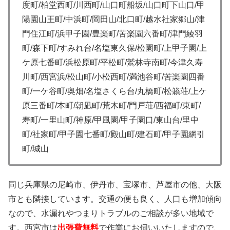
度町/柏堂西町/川西町/山口町船坂/山口町下山口/甲
陽園山王町/中浜町/岡田山/北口町/越水社家郷山/津
門住江町/浜甲子園/豊楽町/苦楽園六番町/津門綾羽
町/森下町/すみれ台/名塩東久保/松園町/上甲子園/上
ケ原七番町/浜松原町/平松町/鷲林寺南町/今津久寿
川町/西宮浜/松山町/小松西町/満池谷町/苦楽園四番
町/一ケ谷町/奥畑/名塩さくら台/丸橋町/松籟荘/上ケ
原三番町/本町/朝凪町/荒木町/門戸荘/西福町/東町/
寿町/一里山町/神原/甲風園/甲子園口/東山台/里中
町/社家町/甲子園七番町/殿山町/建石町/甲子園網引
町/城山
同じ兵庫県の尼崎市、伊丹市、宝塚市、芦屋市の他、大阪
市とも隣接しています。交通の便も良く、人口も増加傾向
なので、水漏れやつまりトラブルのご相談が多い地域で
す。西宮市は
出張費無料
で作業にお伺いいたしますので、