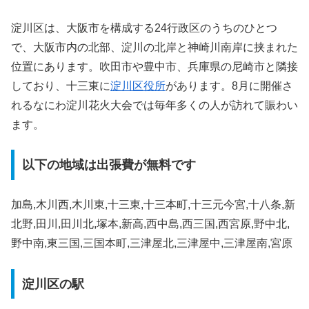
淀川区は、大阪市を構成する24行政区のうちのひとつ
で、大阪市内の北部、淀川の北岸と神崎川南岸に挟まれた
位置にあります。吹田市や豊中市、兵庫県の尼崎市と隣接
しており、十三東に
淀川区役所
があります。8月に開催さ
れるなにわ淀川花火大会では毎年多くの人が訪れて賑わい
ます。
以下の地域は出張費が無料です
加島,木川西,木川東,十三東,十三本町,十三元今宮,十八条,新
北野,田川,田川北,塚本,新高,西中島,西三国,西宮原,野中北,
野中南,東三国,三国本町,三津屋北,三津屋中,三津屋南,宮原
淀川区の駅