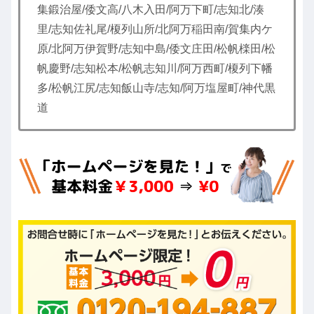
集鍛治屋/倭文高/八木入田/阿万下町/志知北/湊
里/志知佐礼尾/榎列山所/北阿万稲田南/賀集内ケ
原/北阿万伊賀野/志知中島/倭文庄田/松帆檪田/松
帆慶野/志知松本/松帆志知川/阿万西町/榎列下幡
多/松帆江尻/志知飯山寺/志知/阿万塩屋町/神代黒
道