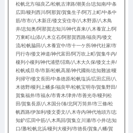
松帆北方/福良乙/松帆古津路/潮美台/志知南/中条
広田/榎列西川/阿那賀/賀集生子/阿万上町/中条中
筋/市市/八木新庄/倭文安住寺/八木野原/八木鳥
井/志知奥/阿那賀志知川/神代喜来/八木養宜上/阿
万東町/山添/八木立石/阿那賀西路/福良丙/倭文
流/松帆脇田/八木養宜中/市十一ケ所/神代社家/市
円行寺/倭文神道/神代富田/阿万吹上町/賀集牛内/
榎列小榎列/神代浦壁/沼島/八木大久保/倭文土井/
松帆戒旦寺/市新/松帆高屋/神代國衙/志知難波/榎
列掃守/倭文長田/中条徳原/松帆塩浜/広田広田/八
木徳野/榎列上幡多/福良甲/松帆宝明寺/賀集野田/
賀集福井/市福永/市青木/津井/市善光寺/榎列松
田/賀集長原/八木国分/湊/北阿万筒井/市三條/松
帆西路/伊加利/倭文委文/八木寺内/神代地頭方/志
知鈩/広田中筋/八木馬回/賀集立川瀬/市小井/志知
口/灘/松帆北浜/榎列大榎列/市徳長/賀集八幡/賀