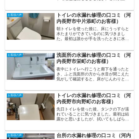
どくなる前にと思い、修理業者さんに電
話しました。電話口でも丁寧に対応して
くださり、すぐに来てくれることに。調
トイレの水漏れ修理の口コミ（河
お客様の声
査の結果、古くなったパッ...
内長野市中片添町のお客様）
朝トイレを使った後に、床にうっすらと
水たまりができているのに気づきまし
た。最初は誰かが手を洗ったときに水を
こぼしたのかと思っていたのですが、時
間が経っても水が引かないため不思議に
思い、よく観察してみるとタンクの下か
洗面所の水漏れ修理の口コミ（河
お客様の声
らじわじわと水が漏れていま...
内長野市栄町のお客様）
夜中にトイレへ行こうと廊下を通ったと
き、ふと洗面所の方から水音が聞こえた
気がして確認すると、床がじんわりと濡
れていました。最初は洗濯機のホースの
結露かと思いましたが、念のため配管ま
わりを確認すると、確かに水が漏れてい
トイレの水漏れ修理の口コミ（河
お客様の声
るようでした。このまま朝...
内長野市向野町のお客様）
先日トイレを使った後、タンクの下が濡
れていることに気づきました。最初は結
露かと思いましたが、拭いてもしばらく
するとまた濡れていたので、水漏れだと
わかりました。放置して悪化すると困る
と思い、水回りの修理業者に連絡をしま
台所の水漏れ修理の口コミ（河内
お客様の声
した。電話口でも丁寧に対...