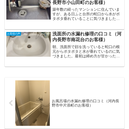
長野市小山田町のお客様）
築年数の経ったマンションに住んでいま
すが、ある日ふと台所の蛇口から水がポ
タポタ垂れていることに気づきました。
締め方の問題かと思いましたが改善せ
ず、修理業者に連絡することにしまし
た。電話対応も丁寧で、その日のうちに
洗面所の水漏れ修理の口コミ（河
お客様の声
来ていただけたので安心しまし...
内長野市南花台のお客様）
朝、洗面所で顔を洗っていると蛇口の根
元からポタポタと水が垂れているのに気
づきました。最初は締め方が甘かったの
かと思っていたのですが、何度しっかり
閉めても水漏れが止まらず、これはおか
しいと思って業者さんに連絡しました。
電話で事情を伝えるとすぐ...
お風呂場の水漏れ修理の口コミ（河内長
野市中片添町のお客様）