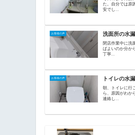
た。自分では原
安でし...
洗面所の水
お客様の声
閉店作業中に洗
ばよいのか分か
丁寧...
トイレの水
お客様の声
朝、トイレに行
ら、原因がわか
連絡し...