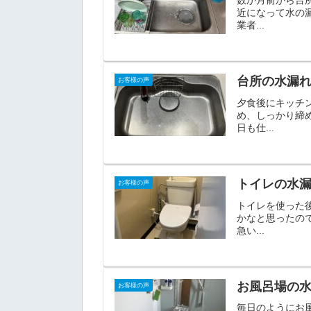
近になって水の
業者...
台所の水漏
お客様の声
夕食後にキッチ
め、しっかり締
日も仕...
トイレの水
お客様の声
トイレを使った
かなと思ったの
急い...
お風呂場の
お客様の声
毎日のようにお