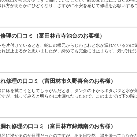
漏れ方が明らかにひどくなり、さすがに不安を感じて修理をお願いする
れ修理の口コミ（富田林市寺池台のお客様）
ンを片付けているとき、蛇口の根元からじわじわと水が漏れているのに
めれば止まるかと思いましたが、締めても完全には止まらず、気づけば
漏れ修理の口コミ（富田林市久野喜台のお客様）
後に床を拭こうとしてしゃがんだとき、タンクの下からポタポタと水が
ですが、触ってみると明らかに水漏れだったので、このままでは下の階
水漏れ修理の口コミ（富田林市錦織南のお客様）
風呂に浸かるのが日課だったのですが、ある日突然、湯を張ってもなか