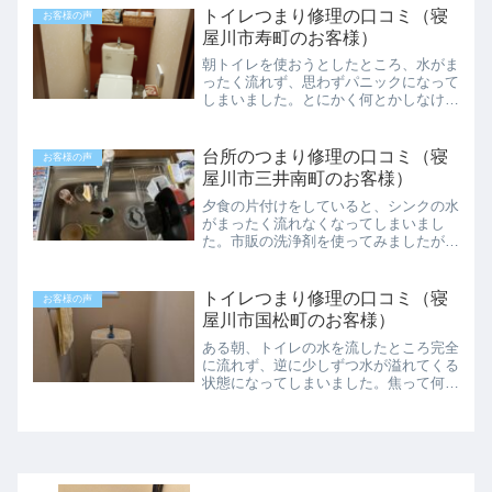
ました。口コミの評判が良かったのでこ
トイレつまり修理の口コミ（寝
お客様の声
ちらの業者さんに連絡した...
屋川市寿町のお客様）
朝トイレを使おうとしたところ、水がま
ったく流れず、思わずパニックになって
しまいました。とにかく何とかしなけれ
ばと思い、いつも使っているトイレ掃除
用のブラシで便器の奥を突いてみたので
すが、状況は悪化する一方で、水位がど
台所のつまり修理の口コミ（寝
お客様の声
んどん上がり、ついには溢...
屋川市三井南町のお客様）
夕食の片付けをしていると、シンクの水
がまったく流れなくなってしまいまし
た。市販の洗浄剤を使ってみましたが、
全く効果がなく、以前お風呂場の修理で
お世話になった業者さんを思い出して、
今回も連絡させていただきました。電話
トイレつまり修理の口コミ（寝
お客様の声
してからすぐに駆けつけてく...
屋川市国松町のお客様）
ある朝、トイレの水を流したところ完全
に流れず、逆に少しずつ水が溢れてくる
状態になってしまいました。焦って何度
かレバーを操作してしまい、結果的に床
が水浸しになってしまいました。とにか
くどうにかしなければと思い、すぐにネ
ットで業者を探して電話を...