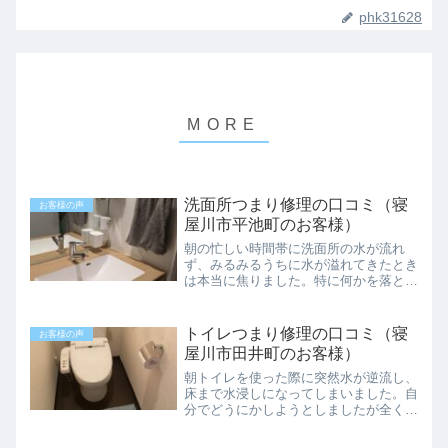
phk31628
洗面所つまり修理の口コミ（寝
お客様の声
屋川市平池町のお客様）
朝の忙しい時間帯に洗面所の水が流れ
ず、みるみるうちに水が溢れてきたとき
は本当に焦りました。特に何かを落とし
た覚えもなく、詰まりの原因も分から
ず、自分でどうすることもできなかった
ので、すぐにネットで業者さんを探して
トイレつまり修理の口コミ（寝
お客様の声
電話しました。連絡後すぐに来...
屋川市田井町のお客様）
朝トイレを使った際に突然水が逆流し、
床まで水浸しになってしまいました。自
分でどうにかしようとしましたが全く歯
が立たず、これはプロにお願いするしか
ないと思い、急いでネットで業者を探し