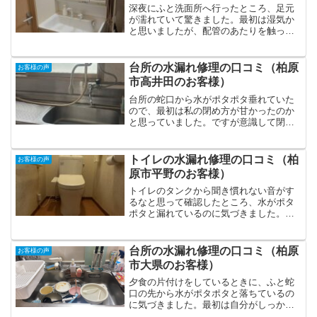
深夜にふと洗面所へ行ったところ、足元
が濡れていて驚きました。最初は湿気か
と思いましたが、配管のあたりを触って
みると水滴がポタポタ垂れていて、水漏
れの可能性があると気づきました。夜中
だったので翌朝まで待つか悩みました
台所の水漏れ修理の口コミ（柏原
お客様の声
が、被害が広がるのが怖くて...
市高井田のお客様）
台所の蛇口から水がポタポタ垂れていた
ので、最初は私の閉め方が甘かったのか
と思っていました。ですが意識して閉め
ても状況は変わらず、これは水漏れかも
しれないと思い、業者さんに相談するこ
とにしました。調べてもらったところ、
トイレの水漏れ修理の口コミ（柏
お客様の声
蛇口内部の部品が破損して...
原市平野のお客様）
トイレのタンクから聞き慣れない音がす
るなと思って確認したところ、水がポタ
ポタと漏れているのに気づきました。最
初は気のせいかと思ったのですが、時間
が経っても止まらず、床もじんわり濡れ
てきたので、これは早めに対応しないと
台所の水漏れ修理の口コミ（柏原
お客様の声
まずいと感じました。集合...
市大県のお客様）
夕食の片付けをしているときに、ふと蛇
口の先から水がポタポタと落ちているの
に気づきました。最初は自分がしっかり
締めていなかっただけだろうと思ったの